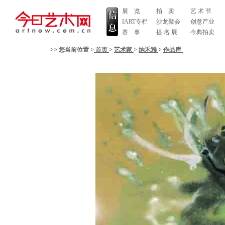
展 览
拍 卖
艺 术 节
IART专栏
沙龙聚会
创意产业
赛 事
提 名 展
今典拍卖
>> 您当前位置 >
首页
>
艺术家
>
纳禾雅
>
作品库