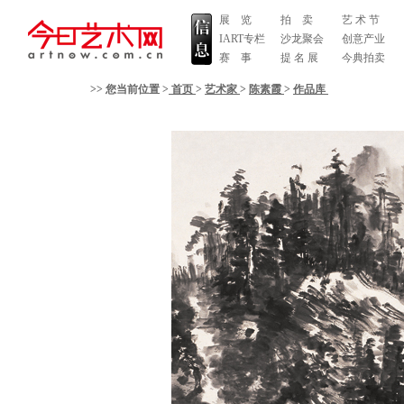
展 览
拍 卖
艺 术 节
IART专栏
沙龙聚会
创意产业
赛 事
提 名 展
今典拍卖
>> 您当前位置 >
首页
>
艺术家
>
陈素霞
>
作品库