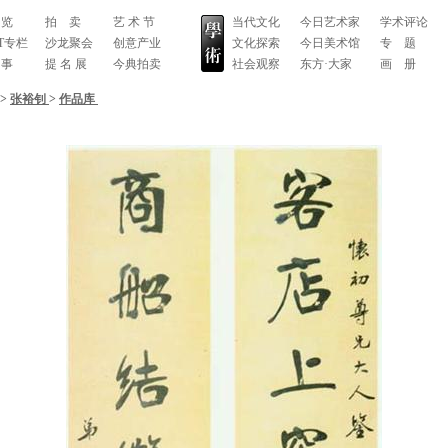
 览
拍 卖
艺 术 节
当代文化
今日艺术家
学术评论
RT专栏
沙龙聚会
创意产业
文化探索
今日美术馆
专 题
 事
提 名 展
今典拍卖
社会观察
东方·大家
画 册
>
张裕钊
>
作品库