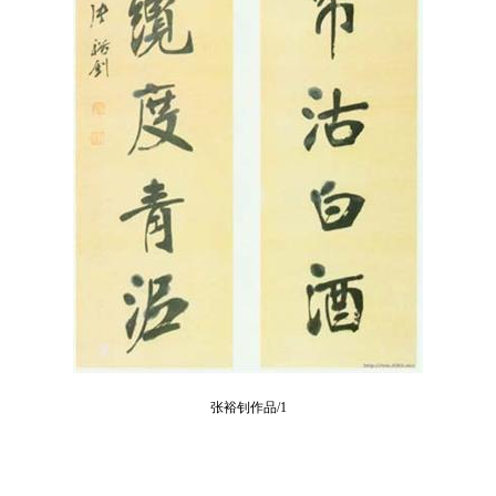
张裕钊作品/1