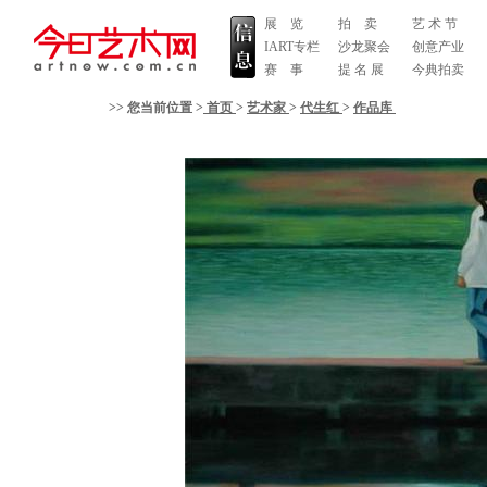
展 览
拍 卖
艺 术 节
IART专栏
沙龙聚会
创意产业
赛 事
提 名 展
今典拍卖
>> 您当前位置 >
首页
>
艺术家
>
代生红
>
作品库