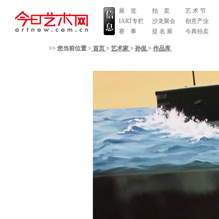
展 览
拍 卖
艺 术 节
IART专栏
沙龙聚会
创意产业
赛 事
提 名 展
今典拍卖
>> 您当前位置 >
首页
>
艺术家
>
孙侃
>
作品库