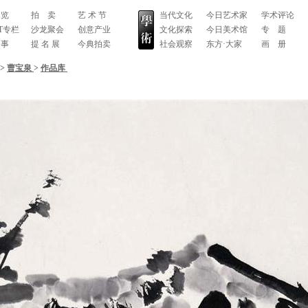
 览
拍 卖
艺 术 节
当代文化
今日艺术家
学术评论
RT专栏
沙龙聚会
创意产业
文化探索
今日美术馆
专 题
 事
提 名 展
今典拍卖
社会观察
东方·大家
画 册
>
曹宝泉
>
作品库