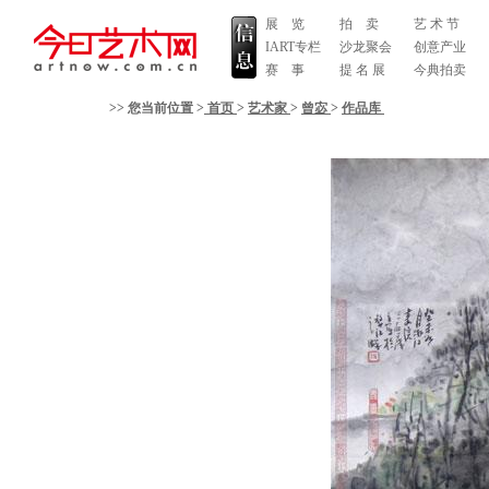
展 览
拍 卖
艺 术 节
IART专栏
沙龙聚会
创意产业
赛 事
提 名 展
今典拍卖
>> 您当前位置 >
首页
>
艺术家
>
曾宓
>
作品库