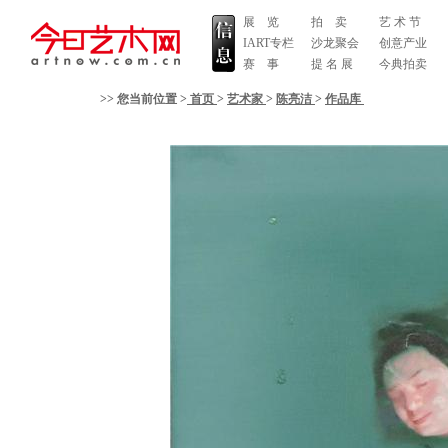
展 览
拍 卖
艺 术 节
IART专栏
沙龙聚会
创意产业
赛 事
提 名 展
今典拍卖
>> 您当前位置 >
首页
>
艺术家
>
陈亮洁
>
作品库