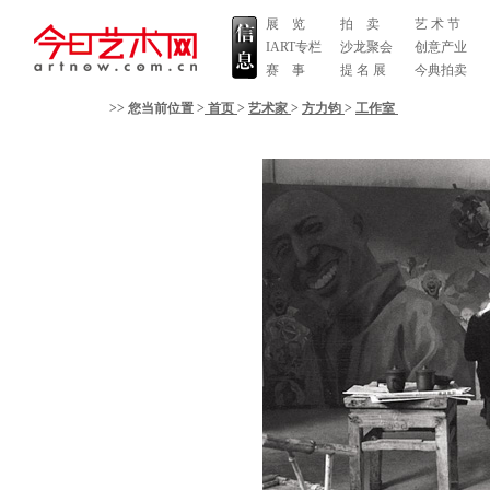
展 览
拍 卖
艺 术 节
IART专栏
沙龙聚会
创意产业
赛 事
提 名 展
今典拍卖
>> 您当前位置 >
首页
>
艺术家
>
方力钧
>
工作室