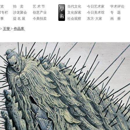
 览
拍 卖
艺 术 节
当代文化
今日艺术家
学术评论
RT专栏
沙龙聚会
创意产业
文化探索
今日美术馆
专 题
 事
提 名 展
今典拍卖
社会观察
东方·大家
画 册
>
王斐
>
作品库