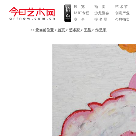
展 览
拍 卖
艺 术 节
IART专栏
沙龙聚会
创意产业
赛 事
提 名 展
今典拍卖
>> 您当前位置 >
首页
>
艺术家
>
王晶
>
作品库