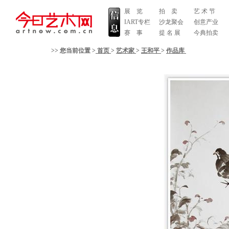
展 览
拍 卖
艺 术 节
IART专栏
沙龙聚会
创意产业
赛 事
提 名 展
今典拍卖
>> 您当前位置 >
首页
>
艺术家
>
王和平
>
作品库