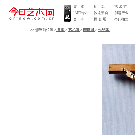
展 览
拍 卖
艺 术 节
IART专栏
沙龙聚会
创意产业
赛 事
提 名 展
今典拍卖
>> 您当前位置 >
首页
>
艺术家
>
隋建国
>
作品库