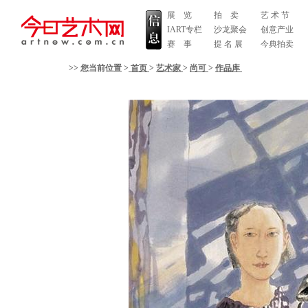
展 览
拍 卖
艺 术 节
IART专栏
沙龙聚会
创意产业
赛 事
提 名 展
今典拍卖
>> 您当前位置 >
首页
>
艺术家
>
尚可
>
作品库