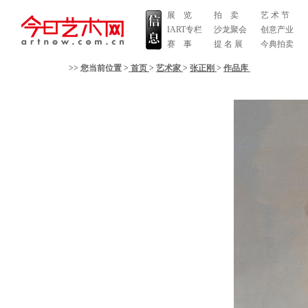
展 览
拍 卖
艺 术 节
IART专栏
沙龙聚会
创意产业
赛 事
提 名 展
今典拍卖
>> 您当前位置 >
首页
>
艺术家
>
张正刚
>
作品库