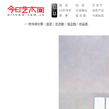
展 览
拍 卖
艺 术 节
IART专栏
沙龙聚会
创意产业
赛 事
提 名 展
今典拍卖
>> 您当前位置 >
首页
>
艺术家
>
张正刚
>
作品库