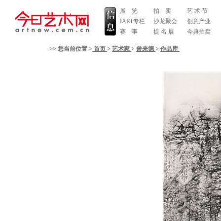
展 览
拍 卖
艺 术 节
IART专栏
沙龙聚会
创意产业
赛 事
提 名 展
今典拍卖
>> 您当前位置 >
首页
>
艺术家
>
曾来德
>
作品库