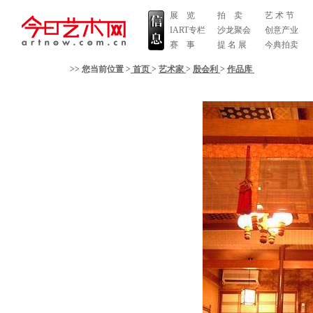
展 览
拍 卖
艺 术 节
IART专栏
沙龙聚会
创意产业
赛 事
提 名 展
今典拍卖
>> 您当前位置 >
首页
>
艺术家
>
殷会利
>
作品库