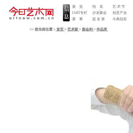
展 览
拍 卖
艺 术 节
IART专栏
沙龙聚会
创意产业
赛 事
提 名 展
今典拍卖
>> 您当前位置 >
首页
>
艺术家
>
殷会利
>
作品库