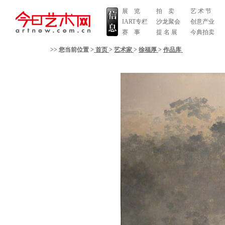
展 览
拍 卖
艺 术 节
IART专栏
沙龙聚会
创意产业
赛 事
提 名 展
今典拍卖
>> 您当前位置 >
首页
>
艺术家
>
徐福厚
>
作品库