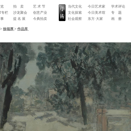
 览
拍 卖
艺 术 节
当代文化
今日艺术家
学术评论
RT专栏
沙龙聚会
创意产业
文化探索
今日美术馆
专 题
 事
提 名 展
今典拍卖
社会观察
东方·大家
画 册
>
徐福厚
>
作品库