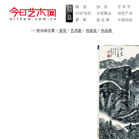
展 览
拍 卖
艺 术 节
IART专栏
沙龙聚会
创意产业
赛 事
提 名 展
今典拍卖
>> 您当前位置 >
首页
>
艺术家
>
何首巫
>
作品库