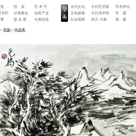
 览
拍 卖
艺 术 节
当代文化
今日艺术家
学术评论
RT专栏
沙龙聚会
创意产业
文化探索
今日美术馆
专 题
 事
提 名 展
今典拍卖
社会观察
东方·大家
画 册
>
范扬
>
作品库