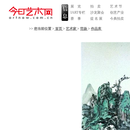
展 览
拍 卖
艺 术 节
IART专栏
沙龙聚会
创意产业
赛 事
提 名 展
今典拍卖
>> 您当前位置 >
首页
>
艺术家
>
范扬
>
作品库