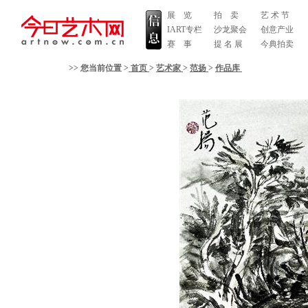
展 览
拍 卖
艺 术 节
IART专栏
沙龙聚会
创意产业
赛 事
提 名 展
今典拍卖
>> 您当前位置 >
首页
>
艺术家
>
范扬
>
作品库