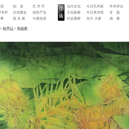
 览
拍 卖
艺 术 节
当代文化
今日艺术家
学术评论
RT专栏
沙龙聚会
创意产业
文化探索
今日美术馆
专 题
 事
提 名 展
今典拍卖
社会观察
东方·大家
画 册
>
杜平让
>
作品库