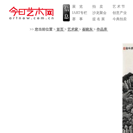
展 览
拍 卖
艺 术 节
IART专栏
沙龙聚会
创意产业
赛 事
提 名 展
今典拍卖
>> 您当前位置 >
首页
>
艺术家
>
崔晓东
>
作品库