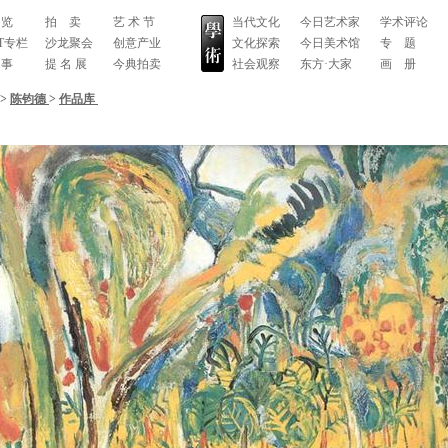
 览
拍 卖
艺 术 节
当代文化
今日艺术家
学术评论
RT专栏
沙龙聚会
创意产业
文化探索
今日美术馆
专 题
 事
提 名 展
今典拍卖
社会观察
东方·大家
画 册
>
陈钧德
>
作品库