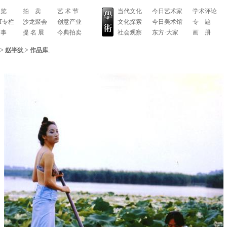
 览
拍 卖
艺 术 节
当代文化
今日艺术家
学术评论
RT专栏
沙龙聚会
创意产业
文化探索
今日美术馆
专 题
 事
提 名 展
今典拍卖
社会观察
东方·大家
画 册
>
赵半狄
>
作品库