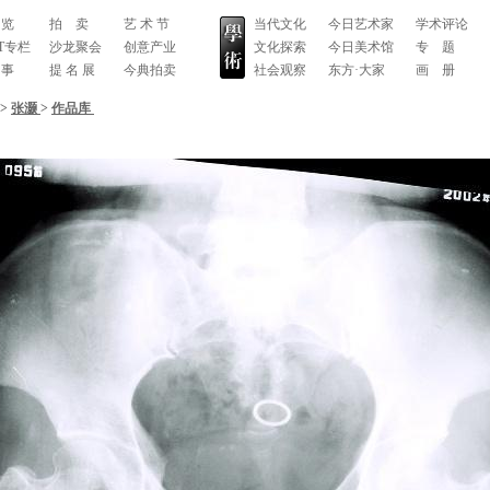
 览
拍 卖
艺 术 节
当代文化
今日艺术家
学术评论
RT专栏
沙龙聚会
创意产业
文化探索
今日美术馆
专 题
 事
提 名 展
今典拍卖
社会观察
东方·大家
画 册
>
张灏
>
作品库