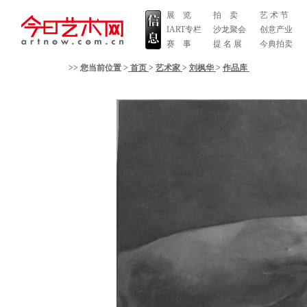
展 览
拍 卖
艺 术 节
IART专栏
沙龙聚会
创意产业
赛 事
提 名 展
今典拍卖
>> 您当前位置 >
首页
>
艺术家
>
刘枫华
>
作品库