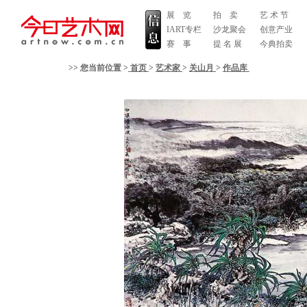
展 览
拍 卖
艺 术 节
IART专栏
沙龙聚会
创意产业
赛 事
提 名 展
今典拍卖
>> 您当前位置 >
首页
>
艺术家
>
关山月
>
作品库