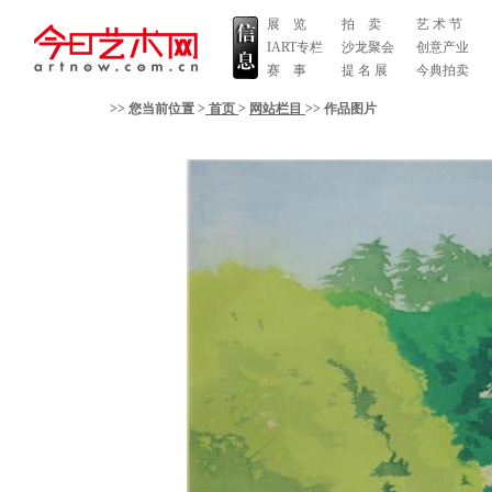
展 览
拍 卖
艺 术 节
IART专栏
沙龙聚会
创意产业
赛 事
提 名 展
今典拍卖
>> 您当前位置 >
首页
>
网站栏目
>
>
作品图片