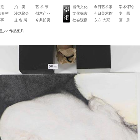
 览
拍 卖
艺 术 节
当代文化
今日艺术家
学术评论
RT专栏
沙龙聚会
创意产业
文化探索
今日美术馆
专 题
 事
提 名 展
今典拍卖
社会观察
东方·大家
画 册
目
>
>
作品图片