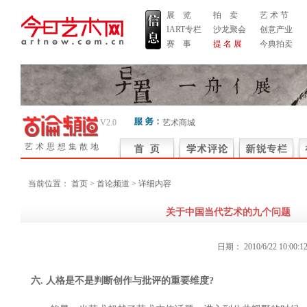
展 览
拍 卖
艺 术 节
IART专栏
沙龙聚会
创意产业
赛 事
提 名 展
今典拍卖
V2.0
艺术商城
艺术思想集散地
当前位置：
首页
> 首论频道 > 详细内容
关于中国当代艺术的九个问题
日期：
2010/6/22 10:00:1
六. 人格是不是判断创作与批评的重要维度?