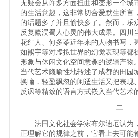
无疑会从许多方面扭曲和变形一个城
的生活意趣，这非常切合爱默生所言
的话题多了并且愉快多了。然而，乐
反复薰浸蜀人心灵的伟大成果。四川
花红人、何多苓近年来的人物书写，
如熊宇等对虚拟世界的幻觉表现等都
形象与休闲文化空间意趣的逻辑产物
当代艺术隐喻性地转述了成都的田园城
换喻，轻盈飘忽的闲适生活又把表现
反讽等精致的语言方式嵌入当代艺术
二
法国文化社会学家布尔迪厄认为，
正理解它的规律之前，它看上去可能