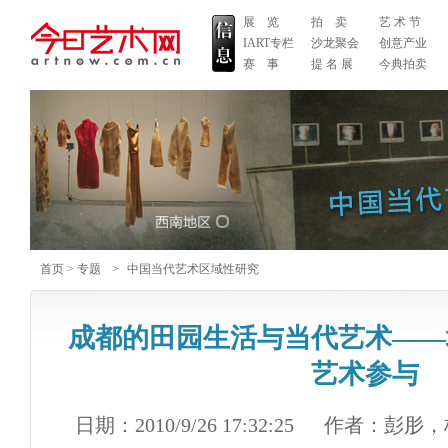
展 览
拍 卖
艺 术 节
IART专栏
沙龙聚会
创意产业
赛 事
提 名 展
今典拍卖
首页
>
专题
>
中国当代艺术区域性研究
成都的田园生活与当代艺术——
艺术参与
日期：2010/9/26 17:32:25
作者：彭肜，