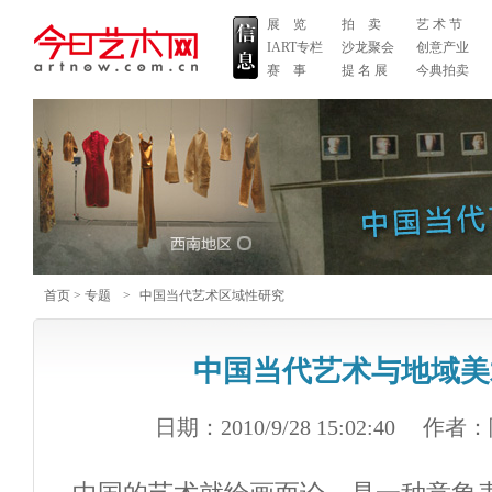
展 览
拍 卖
艺 术 节
IART专栏
沙龙聚会
创意产业
赛 事
提 名 展
今典拍卖
首页
>
专题
>
中国当代艺术区域性研究
中国当代艺术与地域美
日期：2010/9/28 15:02:40
作者：