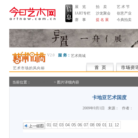
展 览
拍 卖
艺 术 节
IART专栏
沙龙聚会
创意产业
赛 事
提 名 展
今典拍卖
V2.0
艺术商城
艺术市场的风向标
当前位置：
艺术财商频道
> 图片详细内容
卡地亚艺术国度
2009年9月1日
来源：
作者：
01
02
03
04
05
06
07
08
09
010
11
12