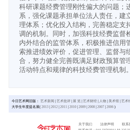
科研课题经费管理刚性偏大的问题；
系，强化课题承担单位法人责任，建
理体系；优化投入结构，完善稳定支
调的机制。同时，加强科技经费监督
内外结合的监管体系，积极推进信用
索推进绩效评价，促进管理、监督与
合，努力健全完善既满足财政预算管
活动特点和规律的科技经费管理机制
今日艺术网旧版：
艺术新闻
|
艺术批评
|
展 览
|
艺术财经
|
人物
|
美术馆
|
艺术
大学生年度提名展(
2013
|
2012
|
2011
|
2010
|
2009
|
2008
|
2007
|
2006
)
关于我们
法律声明
联系