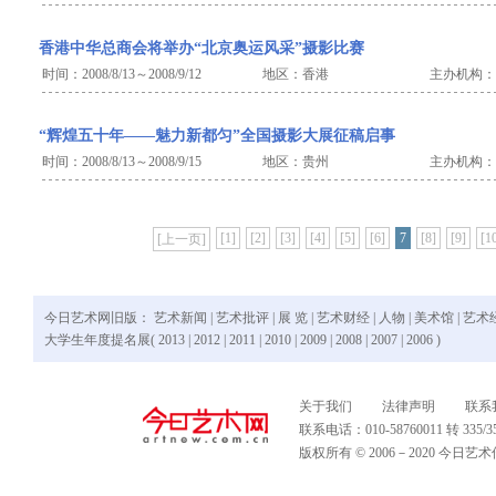
香港中华总商会将举办“北京奥运风采”摄影比赛
时间：2008/8/13～2008/9/12
地区：香港
主办机构：
“辉煌五十年——魅力新都匀”全国摄影大展征稿启事
时间：2008/8/13～2008/9/15
地区：贵州
主办机构：
[1]
[2]
[3]
[4]
[5]
[6]
7
[8]
[9]
[1
[上一页]
今日艺术网旧版：
艺术新闻
|
艺术批评
|
展 览
|
艺术财经
|
人物
|
美术馆
|
艺术
大学生年度提名展(
2013
|
2012
|
2011
|
2010
|
2009
|
2008
|
2007
|
2006
)
关于我们
法律声明
联系
联系电话：010-58760011 转 335
版权所有 © 2006－2020 今日艺