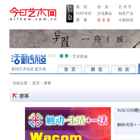
展 览
拍 卖
艺 术 节
IART专栏
沙龙聚会
创意产业
赛 事
提 名 展
今典拍卖
V2.0
艺术商城
查找艺术信息 超方便
当前位置：
首页
> 赛事
赛事
WACOM
触动•生活＋－法