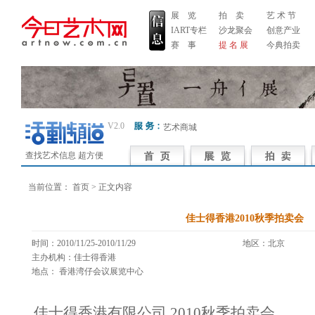
展 览
拍 卖
艺 术 节
IART专栏
沙龙聚会
创意产业
赛 事
提 名 展
今典拍卖
V2.0
艺术商城
查找艺术信息 超方便
当前位置：
首页
> 正文内容
佳士得香港2010秋季拍卖会
时间：2010/11/25-2010/11/29
地区：北京 
主办机构：佳士得香港
地点： 香港湾仔会议展览中心
佳士得香港有限公司 2010秋季拍卖会