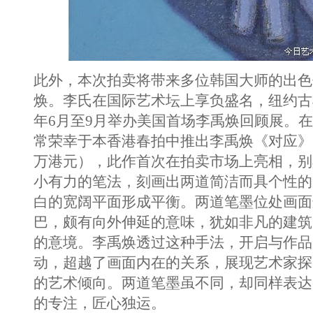
此外，本次拍卖将带来多位韩国大师的出色
焕。李氏在国际艺术坛上享负盛名，纽约古
年6月至9月举办美国首场李禹焕回顾展。
常荣幸于本香港春拍中推出李禹焕《对应》（估
万港元），此作首次在拍卖市场上亮相，别
小有力的笔法，刻画出两道简洁而具个性的
白的宽阔平面形成平衡。两道笔墨位处画面
巴，颇有向外伸延的意味，犹如非凡的建筑
的意境。李禹焕透过这种手法，开启与作品
动，超越了画面内在的关系，展现艺术家探
的艺术倾向。两道笔墨虽不同，却同样表达
的专注，匠心独运。