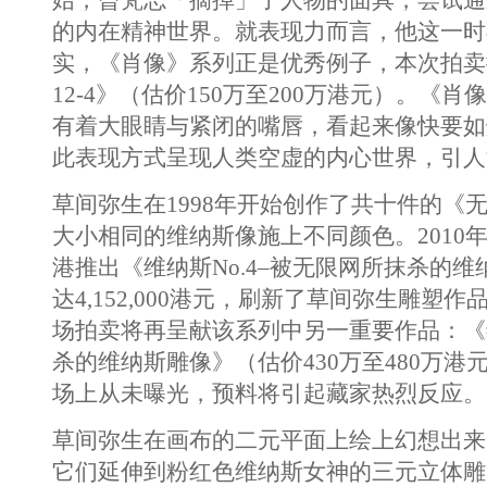
始，曾梵志「摘掉」了人物的面具，尝试通
的内在精神世界。就表现力而言，他这一时
实，《肖像》系列正是优秀例子，本次拍卖推
12-4》（估价150万至200万港元）。《
有着大眼睛与紧闭的嘴唇，看起来像快要如
此表现方式呈现人类空虚的内心世界，引人
草间弥生在1998年开始创作了共十件的《
大小相同的维纳斯像施上不同颜色。2010
港推出《维纳斯No.4–被无限网所抹杀的
达4,152,000港元，刷新了草间弥生雕塑
场拍卖将再呈献该系列中另一重要作品：《
杀的维纳斯雕像》（估价430万至480万港
场上从未曝光，预料将引起藏家热烈反应。
草间弥生在画布的二元平面上绘上幻想出来
它们延伸到粉红色维纳斯女神的三元立体雕