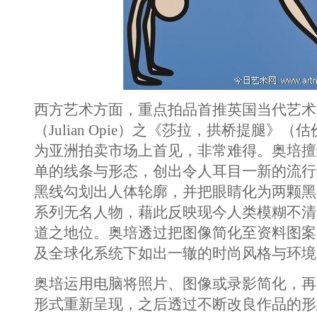
西方艺术方面，重点拍品首推英国当代艺术
（Julian Opie）之《莎拉，拱桥提腿》（
为亚洲拍卖市场上首见，非常难得。奥培擅
单的线条与形态，创出令人耳目一新的流行
黑线勾划出人体轮廓，并把眼睛化为两颗黑
系列无名人物，藉此反映现今人类模糊不清
道之地位。奥培透过把图像简化至资料图案
及全球化系统下如出一辙的时尚风格与环境
奥培运用电脑将照片、图像或录影简化，再
形式重新呈现，之后透过不断改良作品的形