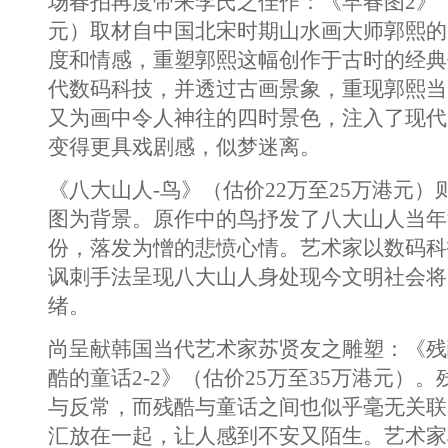
场春拍再度带来李氏之佳作：《早春图2》（
元）取材自中国北宋时期山水画大师郭熙的
度和情感，重塑郭熙这幅创作于古时的经典
代数码科技，并透过古画景象，重现郭熙当
又为画中令人神往的四时景色，注入了现代
变得更具戏剧感，似梦迷离。
《八大山人-鸟》（估价22万至25万港元
图为背景。原作中的鸟抒发了八大山人当年
份，落发为憎的悲愤心情。艺术家以数码科
讽刺手法呈现八大山人身处现今文明社会将
绪。
尚呈献韩国当代艺术家苏贤友之雕塑：《残酷
酷的童话2-2》（估价25万至35万港元）
与反常，而残酷与童话之间也似乎毫无关联
汇放在一起，让人感到不安又陌生。艺术家