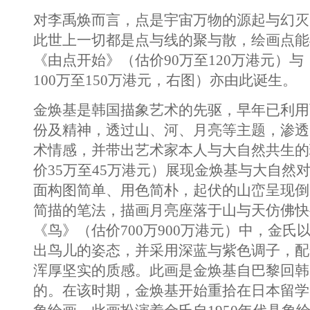
对李禹焕而言，点是宇宙万物的源起与幻灭
此世上一切都是点与线的聚与散，绘画点能
《由点开始》（估价90万至120万港元）
100万至150万港元，右图）亦由此诞生。
金焕基是韩国描象艺术的先驱，早年已利用
份及精神，透过山、河、月亮等主题，渗透
术情感，并带出艺术家本人与大自然共生的
价35万至45万港元）展现金焕基与大自然
面构图简单、用色简朴，起伏的山峦呈现倒
简描的笔法，描画月亮座落于山与天仿佛快
《鸟》（估价700万900万港元）中，金氏
出鸟儿的姿态，并采用深蓝与紫色调子，配
浑厚坚实的质感。此画是金焕基自巴黎回韩
的。在该时期，金焕基开始重拾在日本留学