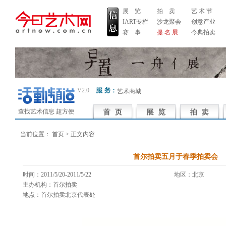
展 览
拍 卖
艺 术 节
IART专栏
沙龙聚会
创意产业
赛 事
提 名 展
今典拍卖
V2.0
艺术商城
查找艺术信息 超方便
当前位置：
首页
> 正文内容
首尔拍卖五月于春季拍卖会
时间：2011/5/20-2011/5/22
地区：北京 来
主办机构：首尔拍卖
地点：首尔拍卖北京代表处