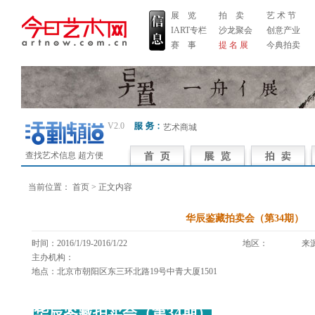
展 览
拍 卖
艺 术 节
IART专栏
沙龙聚会
创意产业
赛 事
提 名 展
今典拍卖
V2.0
艺术商城
查找艺术信息 超方便
当前位置：
首页
> 正文内容
华辰鉴藏拍卖会（第34期）
时间：2016/1/19-2016/1/22
地区： 来源
主办机构：
地点：北京市朝阳区东三环北路19号中青大厦1501
华辰鉴藏拍卖会（第34期）