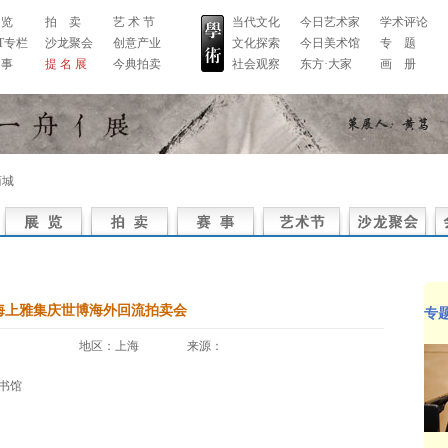
 览
拍 卖
艺 术 节
当代文化
今日艺术家
学术评论
RT专栏
沙龙聚会
创意产业
文化探索
今日美术馆
专 题
 事
提 名 展
今典拍卖
社会观察
东方·大家
画 册
商城
海上雅集庆世博海外回流拍卖会
专
地区：上海 来源：
图书馆