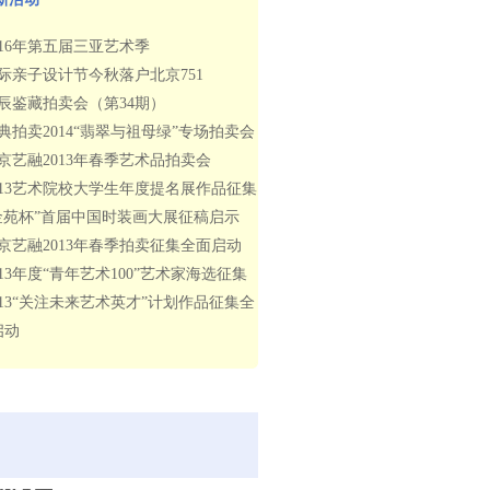
016年第五届三亚艺术季
际亲子设计节今秋落户北京751
辰鉴藏拍卖会（第34期）
典拍卖2014“翡翠与祖母绿”专场拍卖会
京艺融2013年春季艺术品拍卖会
013艺术院校大学生年度提名展作品征集
金苑杯”首届中国时装画大展征稿启示
京艺融2013年春季拍卖征集全面启动
013年度“青年艺术100”艺术家海选征集
013“关注未来艺术英才”计划作品征集全
启动