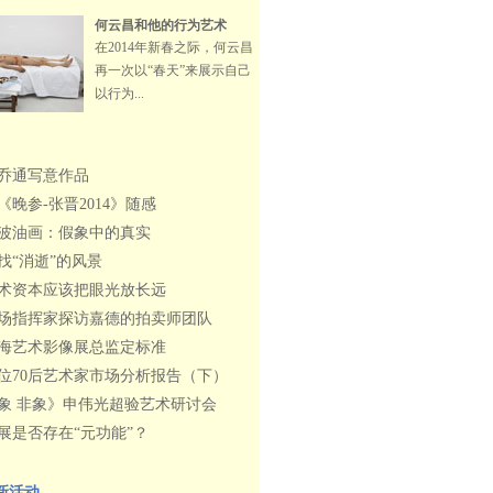
何云昌和他的行为艺术
在2014年新春之际，何云昌
再一次以“春天”来展示自己
以行为...
乔通写意作品
《晚参-张晋2014》随感
波油画：假象中的真实
找“消逝”的风景
术资本应该把眼光放长远
场指挥家探访嘉德的拍卖师团队
海艺术影像展总监定标准
0位70后艺术家市场分析报告（下）
象 非象》申伟光超验艺术研讨会
展是否存在“元功能”？
新活动