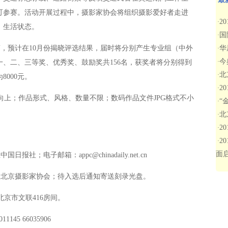
可参赛。活动开展过程中，摄影家协会将组织摄影爱好者走进
2
·
、生活状态。
国
·
，预计在10月份揭晓评选结果，届时将分别产生专业组（中外
华
·
今
·
、二、三等奖、优秀奖、鼓励奖共156名，获奖者将分别得到
北
·
000元。
2
·
上；作品形式、风格、数量不限；数码作品文件JPG格式不小
“
·
北
·
2
·
2
·
面
中国日报社；电子邮箱：
appc@chinadaily.net.cn
至北京摄影家协会；待入选后通知寄送刻录光盘。
京市文联416房间。
45 66035906