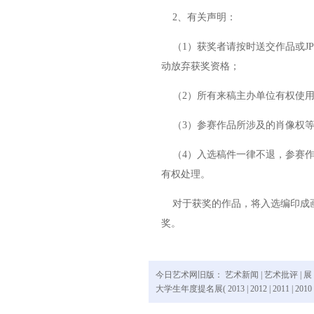
2、有关声明：
（1）获奖者请按时送交作品或JP
动放弃获奖资格；
（2）所有来稿主办单位有权使用
（3）参赛作品所涉及的肖像权等
（4）入选稿件一律不退，参赛作品
有权处理。
对于获奖的作品，将入选编印成画
奖。
今日艺术网旧版：
艺术新闻
|
艺术批评
|
展
大学生年度提名展(
2013
|
2012
|
2011
|
2010