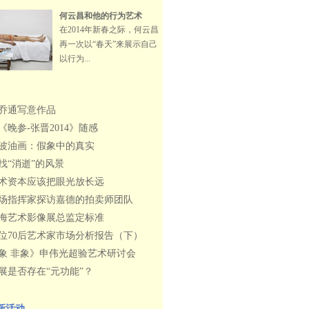
何云昌和他的行为艺术
在2014年新春之际，何云昌
再一次以“春天”来展示自己
以行为...
乔通写意作品
《晚参-张晋2014》随感
波油画：假象中的真实
找“消逝”的风景
术资本应该把眼光放长远
场指挥家探访嘉德的拍卖师团队
海艺术影像展总监定标准
0位70后艺术家市场分析报告（下）
象 非象》申伟光超验艺术研讨会
展是否存在“元功能”？
新活动