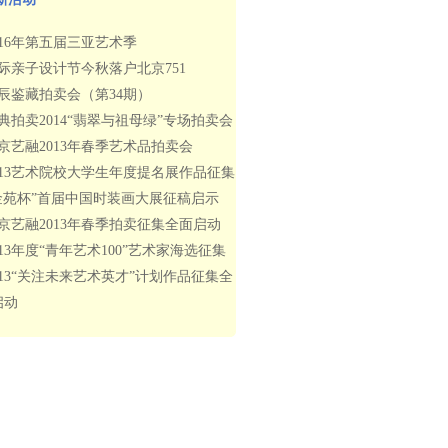
016年第五届三亚艺术季
际亲子设计节今秋落户北京751
辰鉴藏拍卖会（第34期）
典拍卖2014“翡翠与祖母绿”专场拍卖会
京艺融2013年春季艺术品拍卖会
013艺术院校大学生年度提名展作品征集
金苑杯”首届中国时装画大展征稿启示
京艺融2013年春季拍卖征集全面启动
013年度“青年艺术100”艺术家海选征集
013“关注未来艺术英才”计划作品征集全
启动