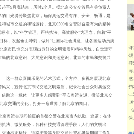
日起至9月底结束，历时2个月。据北京公安交管局有关负责人
界的目光纷纷聚焦北京，确保奥运交通有序、安全、畅通，是
和城市交通的和谐运转，北京6500名交警以奋发有为的精神
运标准，以“科学管理、严格执法、高效服务”为理念，向着“平
目标，发起全面冲刺，做到“让国际社会满意、让各国运动员满
评
·
，北京市民也充分表现出良好的文明素质和精神风貌，自觉遵守
观
·
市民的北京意识、大局意识和奥运意识，北京的市民和交警共
呼
·
寻
·
——这一群众喜闻乐见的艺术形式，全方位、多视角展现北京
艺
·
拍
警风采，宣传北京市民交通文明素质，记录社会公众对奥运交
·
上
·
。借助这一载体，让更多人感受到“平安奥运交通、微笑北京交
1
·
到北京交通的变化，打开一扇世界了解北京的窗口。
《
·
京奥运会期间拍摄的首都交警在北京市内执勤、巡逻；在体
策
·
明执法、微笑服务，各种科技交通管理手段；人们的文明出
、交通标志标线、道路街景等反映交通民警在奥运期间工作生
最