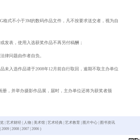
G格式不小于3M的数码作品文件，凡不按要求送交者，视为自
或发表，使用入选获奖作品不再另付稿酬；
法律问题由作者自负。
未入选作品请于2008年12月前自行取回，逾期不取主办单位
册，并举办摄影作品展，届时，主办单位还将为获奖者颁
 览
|
艺术财经
|
人物
|
美术馆
|
艺术经典
|
艺术教育
|
图片中心
|
图书资讯
|
2009
|
2008
|
2007
|
2006
)