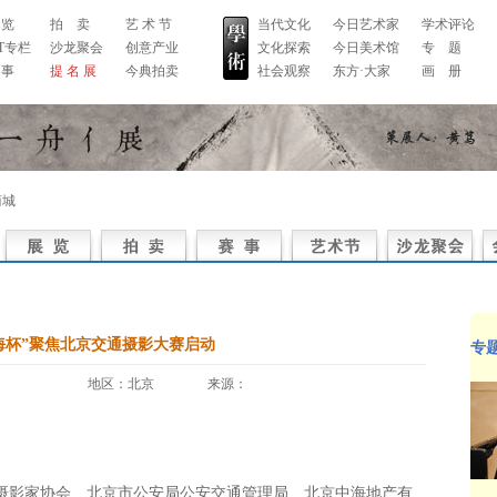
 览
拍 卖
艺 术 节
当代文化
今日艺术家
学术评论
RT专栏
沙龙聚会
创意产业
文化探索
今日美术馆
专 题
 事
提 名 展
今典拍卖
社会观察
东方·大家
画 册
商城
海杯”聚焦北京交通摄影大赛启动
专
地区：北京 来源：
影家协会、北京市公安局公安交通管理局、北京中海地产有