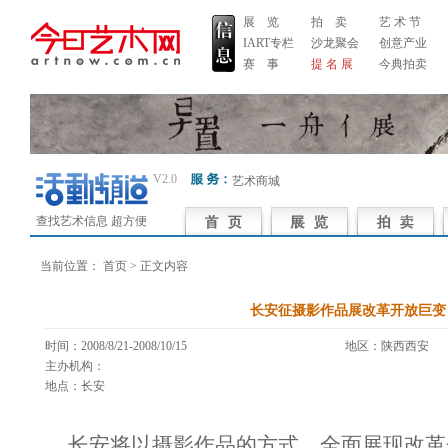
展 览
拍 卖
艺 术 节
IART专栏
沙龙聚会
创意产业
赛 事
提 名 展
今典拍卖
V2.0
艺术商城
查找艺术信息 超方便
当前位置：
首页
> 正文内容
长安征摄影作品展改革开放巨变
时间：2008/8/21-2008/10/15
地区：陕西西
主办机构：
地点：长安
长安将以摄影作品的方式，全面展现改革开