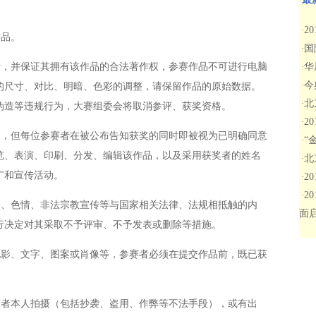
。
2
·
品。
国
·
，并保证其拥有该作品的合法著作权，参赛作品不可进行电脑
华
·
今
·
的尺寸、对比、明暗、色彩的调整，请保留作品的原始数据。
北
·
伪造等违规行为，大赛组委会将取消参评、获奖资格。
2
·
，但每位参赛者在被公布告知获奖的同时即被视为已明确同意
“
·
览、表演、印刷、分发、编辑该作品，以及采用获奖者的姓名
北
·
广和宣传活动。
2
·
2
·
、色情、非法宗教宣传等与国家相关法律、法规相抵触的内
面
行决定对其采取不予评审、不予发表或删除等措施。
影、文字、图案或肖像等，参赛者必须在提交作品前，既已获
者本人拍摄（包括抄袭、盗用、作弊等不法手段），或有出