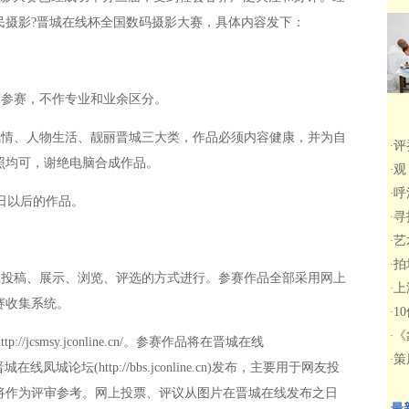
人民摄影?晋城在线杯全国数码摄影大赛，具体内容发下：
参赛，不作专业和业余区分。
情、人物生活、靓丽晋城三大类，作品必须内容健康，并为自
评
·
照均可，谢绝电脑合成作品。
观
·
呼
·
1日以后的作品。
寻
·
艺
·
拍
·
投稿、展示、浏览、评选的方式进行。参赛作品全部采用网上
上
·
赛收集系统。
1
·
《
·
ttp://jcsmsy.jconline.cn/
。参赛作品将在晋城在线
策
·
晋城在线凤城论坛(
http://bbs.jconline.cn
)发布，主要用于网友投
将作为评审参考。网上投票、评议从图片在晋城在线发布之日
最