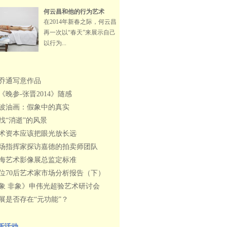
何云昌和他的行为艺术
在2014年新春之际，何云昌
再一次以“春天”来展示自己
以行为...
乔通写意作品
《晚参-张晋2014》随感
波油画：假象中的真实
找“消逝”的风景
术资本应该把眼光放长远
场指挥家探访嘉德的拍卖师团队
海艺术影像展总监定标准
0位70后艺术家市场分析报告（下）
象 非象》申伟光超验艺术研讨会
展是否存在“元功能”？
新活动