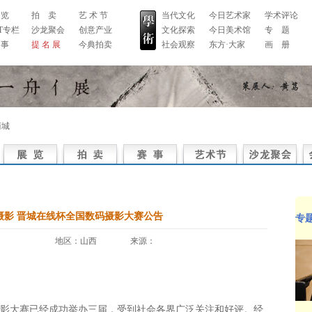
 览
拍 卖
艺 术 节
当代文化
今日艺术家
学术评论
RT专栏
沙龙聚会
创意产业
文化探索
今日美术馆
专 题
 事
提 名 展
今典拍卖
社会观察
东方·大家
画 册
商城
摄影 晋城在线杯全国数码摄影大赛公告
专
地区：山西 来源：
影大赛已经成功举办三届，受到社会各界广泛关注和好评。经