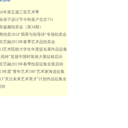
016年第五届三亚艺术季
际亲子设计节今秋落户北京751
辰鉴藏拍卖会（第34期）
典拍卖2014“翡翠与祖母绿”专场拍卖会
京艺融2013年春季艺术品拍卖会
013艺术院校大学生年度提名展作品征集
金苑杯”首届中国时装画大展征稿启示
京艺融2013年春季拍卖征集全面启动
013年度“青年艺术100”艺术家海选征集
013“关注未来艺术英才”计划作品征集全
启动