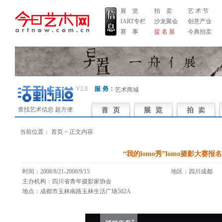
展 览
拍 卖
艺 术 节
IART专栏
沙龙聚会
创意产业
赛 事
提 名 展
今典拍卖
V2.0
艺术商城
查找艺术信息 超方便
当前位置：
首页
> 正文内容
“我的lomo秀”lomo摄影大赛报名
时间：2008/8/21-2008/9/15
地区：四川成
主办机构：四川省青年摄影家协会
地点：成都市玉林南路玉林生活广场502A