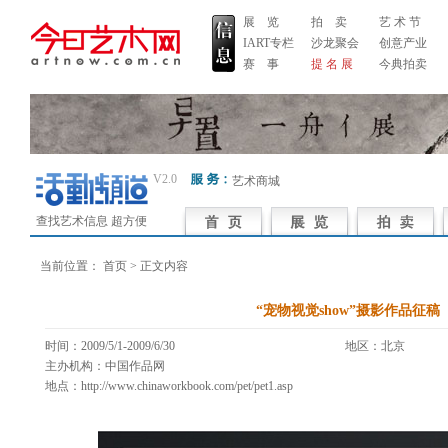
展 览
拍 卖
艺 术 节
IART专栏
沙龙聚会
创意产业
赛 事
提 名 展
今典拍卖
V2.0
艺术商城
查找艺术信息 超方便
当前位置：
首页
> 正文内容
“宠物视觉show”摄影作品征稿
时间：2009/5/1-2009/6/30
地区：北京 
主办机构：中国作品网
地点：http://www.chinaworkbook.com/pet/pet1.asp