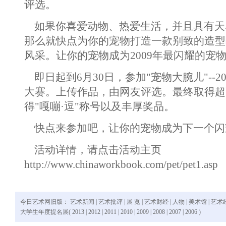
评选。
如果你喜爱动物、热爱生活，并且具有天
那么就快点为你的宠物打造一款别致的造型吧
风采。让你的宠物成为2009年最闪耀的宠
即日起到6月30日，参加"宠物大腕儿"--20
大赛。上传作品，由网友评选。最终取得超
得"嘎嘣·逗"称号以及丰厚奖品。
快点来参加吧，让你的宠物成为下一个闪
活动详情，请点击活动主页
http://www.chinaworkbook.com/pet/pet1.asp
今日艺术网旧版：
艺术新闻
|
艺术批评
|
展 览
|
艺术财经
|
人物
|
美术馆
|
艺术
大学生年度提名展(
2013
|
2012
|
2011
|
2010
|
2009
|
2008
|
2007
|
2006
)