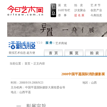
展 览
拍 卖
艺 术 节
IART专栏
沙龙聚会
创意产业
赛 事
提 名 展
今典拍卖
V2.0
艺术商城
查找艺术信息 超方便
当前位置：
首页
> 正文内容
2008中国平遥国际消防摄影展
时间：2008/9/19-2008/9/23
地区：山西 
主办机构：中国平遥国际摄影大展组委会等
地点：山西平遥
一、影展宗旨