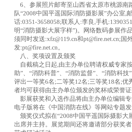
6、参展照片邮寄至山西省太原市桃源南路
队“2008中国平遥国际消防摄影展”办公室,邮编
话:0351-3658058;联系人:李良,手机:1390
明“消防摄影大展字样”)。网络数码参展作
须同时发送:xfz@119.cn和
pt@fire.net.cn
;国
发:pt@fire.net.cn。
八、奖项设置及颁奖
自截稿之日起,由主办单位聘请权威专家按“
助”、“消防科普”、“消防监督”、“消防科技”
评出一等奖6名;二等奖12名;三等奖18名;
者均可获得由主办单位颁发的奖杯或荣誉证
影展获奖和入选作品将由主办单位编辑专
电子版将在《中国消防在线》等网站专题发
颁奖仪式拟在“2008中国平遥国际摄影大
出席并主持。展览期间还将邀请部分获奖者