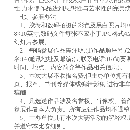
否不限。但投稿作品必须由作者本人拍摄,
性,力求使作品达到思想性与艺术性的完美
七、参展办法
1、胶卷和数码拍摄的彩色及黑白照片均
8×10英寸,数码文件每张不应小于JPG格式
幻灯片参展。
2、每幅参展作品需注明:(1)作品顺序号;(2
名;(4)通讯地址及邮编;(5)联系电话;(6)
时间、地点、内容简介等作品相关信息)。
3、本次大展不收报名费,但主办单位拥有
页、报章、书刊等媒体或编辑影集,进行非牟
稿酬。
4、凡选送作品涉及名誉权、肖像权、着
参展作者本人负责。所有应征作品均不退稿
5、主办单位具有本次大赛活动的解释权,
并遵守本比赛细则。